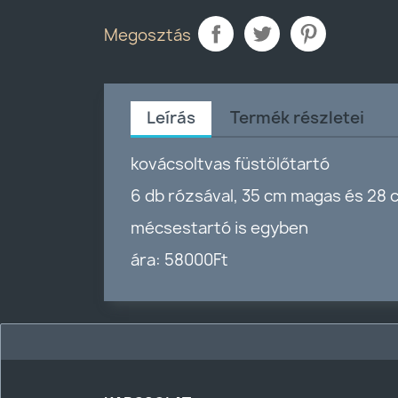
Megosztás
Leírás
Termék részletei
kovácsoltvas füstölőtartó
6 db rózsával, 35 cm magas és 28 
mécsestartó is egyben
ára: 58000Ft