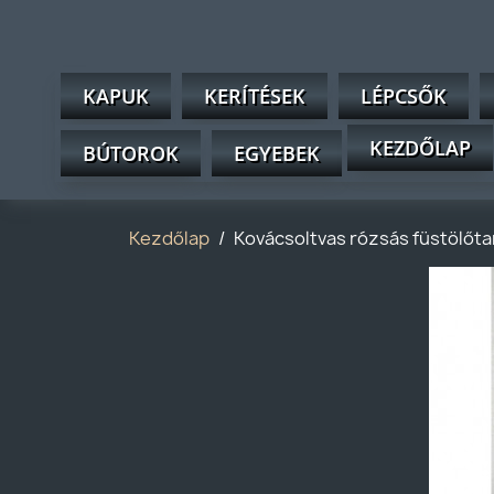
KAPUK
KERÍTÉSEK
LÉPCSŐK
KEZDŐLAP
BÚTOROK
EGYEBEK
Kezdőlap
Kovácsoltvas rózsás füstölőta