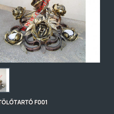
TÖLŐTARTÓ F001
1