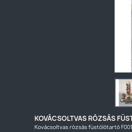
KOVÁCSOLTVAS RÓZSÁS FÜS
Kovácsoltvas rózsás füstölőtartó F00