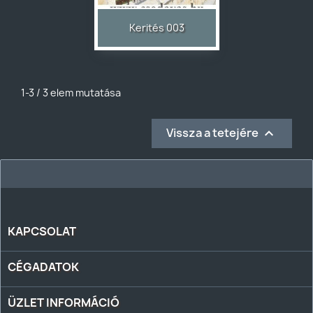
Előnézet

Kerités 003
1-3 / 3 elem mutatása
Vissza a tetejére

KAPCSOLAT
CÉGADATOK
ÜZLET INFORMÁCIÓ