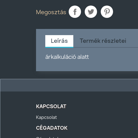
Megosztás
Leírás
Termék részletei
árkalkuláció alatt
KAPCSOLAT
Kapcsolat
CÉGADATOK